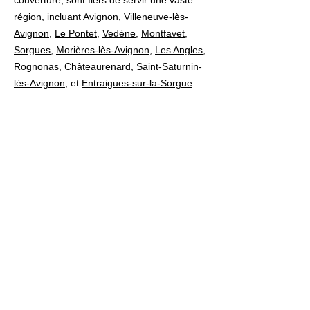
couverture, sont fiers de servir une vaste
région, incluant
Avignon
,
Villeneuve-lès-
Avignon
,
Le Pontet
,
Vedène
,
Montfavet
,
Sorgues
,
Morières-lès-Avignon
,
Les Angles
,
Rognonas
,
Châteaurenard
,
Saint-Saturnin-
lès-Avignon
, et
Entraigues-sur-la-Sorgue
.